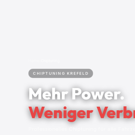
Home
›
Chiptuning
CHIPTUNING KREFELD
Mehr Power.
Weniger Verb
Professionelles Chiptuning für alle Fah