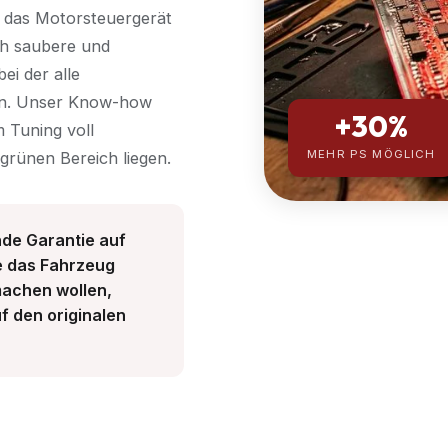
 das Motorsteuergerät
ich saubere und
ei der alle
ben. Unser Know-how
+30%
 Tuning voll
MEHR PS MÖGLICH
 grünen Bereich liegen.
nde Garantie auf
e das Fahrzeug
machen wollen,
uf den originalen