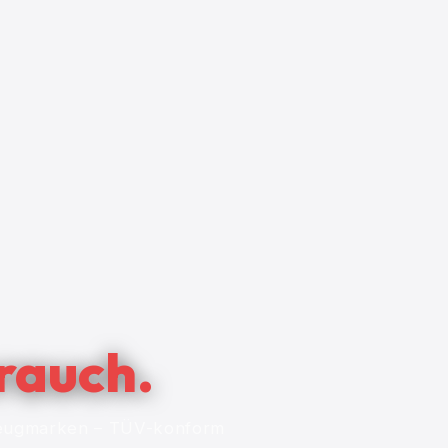
rauch.
rzeugmarken – TÜV-konform